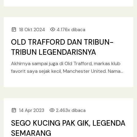
menggambarkan kehebatan trio legendaris
18 Okt 2024
4.176x dibaca
OLD TRAFFORD DAN TRIBUN-
TRIBUN LEGENDARISNYA
Akhirnya sampai juga di Old Trafford, markas klub
favorit saya sejak kecil, Manchester United. Nama
stadion ini aslinya adalah nama area di Greater
Manchester. Lokasinya
14 Apr 2023
2.463x dibaca
SEGO KUCING PAK GIK, LEGENDA
SEMARANG