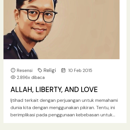
Religi
Resensi
10 Feb 2015
2.896x dibaca
ALLAH, LIBERTY, AND LOVE
Ijtihad terkait dengan perjuangan untuk memahami
dunia kita dengan menggunakan pikiran. Tentu, ini
berimplikasi pada penggunaan kebebasan untuk
mengajukan pertanyaanâ€”yang terkadang terasa
begitu tidak nyaman
[baca lebih lanjut.. ]