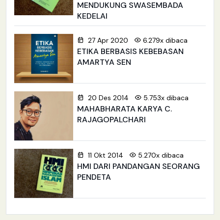
MENDUKUNG SWASEMBADA
KEDELAI
27 Apr 2020
6.279x dibaca
ETIKA BERBASIS KEBEBASAN
AMARTYA SEN
20 Des 2014
5.753x dibaca
MAHABHARATA KARYA C.
RAJAGOPALCHARI
11 Okt 2014
5.270x dibaca
HMI DARI PANDANGAN SEORANG
PENDETA