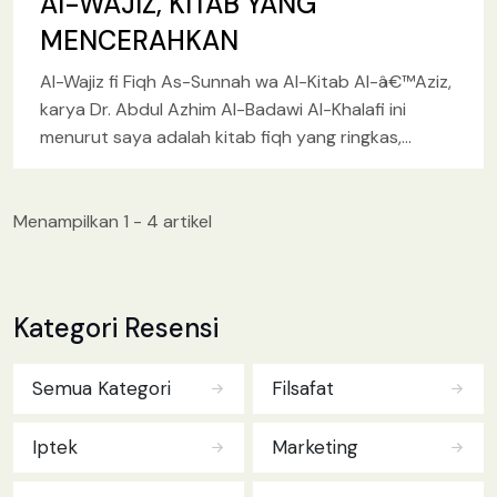
Al-WAJIZ, KITAB YANG
MENCERAHKAN
Al-Wajiz fi Fiqh As-Sunnah wa Al-Kitab Al-â€™Aziz,
karya Dr. Abdul Azhim Al-Badawi Al-Khalafi ini
menurut saya adalah kitab fiqh yang ringkas,
namun penuh dengan dalil
[baca lebih lanjut.. ]
Menampilkan 1 - 4 artikel
Kategori Resensi
Semua Kategori
Filsafat
Iptek
Marketing