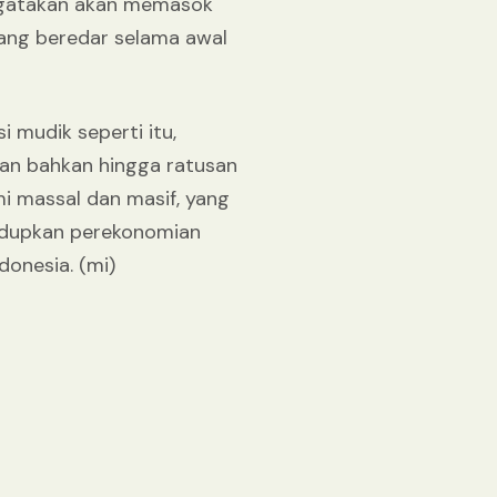
engatakan akan memasok
uang beredar selama awal
i mudik seperti itu,
san bahkan hingga ratusan
i massal dan masif, yang
idupkan perekonomian
donesia. (mi)