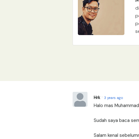
M
d
p
p
s
Hrk
3 years ago
Halo mas Muhammad, s
Sudah saya baca semua
Salam kenal sebelum