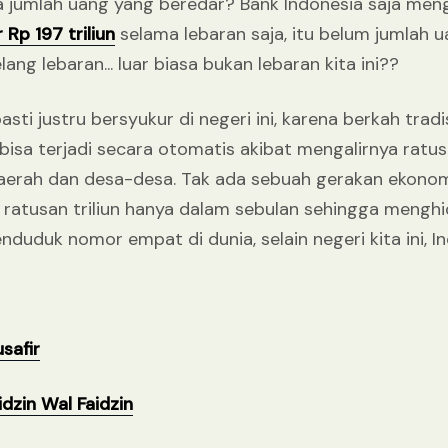
pa jumlah uang yang beredar? Bank Indonesia saja m
 Rp 197 triliun
selama lebaran saja, itu belum jumlah 
ng lebaran... luar biasa bukan lebaran kita ini??
sti justru bersyukur di negeri ini, karena berkah tradis
sa terjadi secara otomatis akibat mengalirnya ratu
-daerah dan desa-desa. Tak ada sebuah gerakan ekonom
ratusan triliun hanya dalam sebulan sehingga mengh
uduk nomor empat di dunia, selain negeri kita ini, In
safir
dzin Wal Faidzin