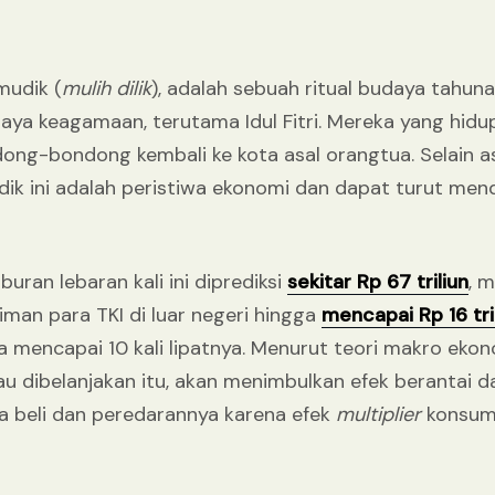
mudik (
mulih dilik
), adalah sebuah ritual budaya tahuna
aya keagamaan, terutama Idul Fitri. Mereka yang hidup
dong-bondong kembali ke kota asal orangtua. Selain 
ik ini adalah peristiwa ekonomi dan dapat turut me
uran lebaran kali ini diprediksi
sekitar Rp 67 triliun
, 
man para TKI di luar negeri hingga
mencapai Rp 16 tri
a mencapai 10 kali lipatnya. Menurut teori makro eko
u dibelanjakan itu, akan menimbulkan efek berantai d
aya beli dan peredarannya karena efek
multiplier
konsums