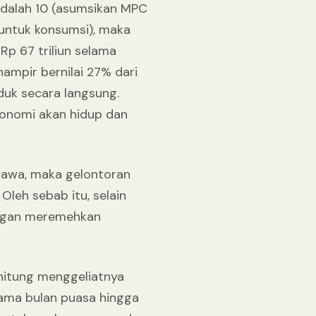
 adalah 10 (asumsikan MPC
 untuk konsumsi), maka
p 67 triliun selama
hampir bernilai 27% dari
duk secara langsung.
konomi akan hidup dan
 Jawa, maka gelontoran
Oleh sebab itu, selain
jangan meremehkan
a hitung menggeliatnya
lama bulan puasa hingga