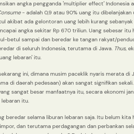
umsikan angka pengganda 'multiplier effect' Indonesia
 Consume
- adalah 0,9 atau 90% uang itu dibelanjakan
l akibat ada gelontoran uang lebih kurang sebanyak R
capai angka sekitar Rp 670 triliun. Uang sebesar itu 
etul-betul sampai dan beredar ke tangan rakyat/pendu
redar di seluruh Indonesia, terutama di Jawa.
Thus
, e
ang lebaran' itu.
ekarang ini, dimana musim paceklik nyaris merata di
ma di daerah pedesaan) akan sangat signifikan sekali. 
al yang sangat besar manfaatnya itu, secara ekonomi 
ebaran itu.
ng beredar selama liburan lebaran saja. Itu belum kit
, impor, dan terutama perdagangan dan perbankan se