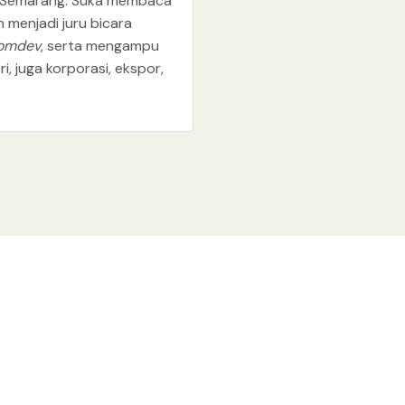
dan Semarang. Suka membaca
h menjadi juru bicara
omdev
, serta mengampu
i, juga korporasi, ekspor,