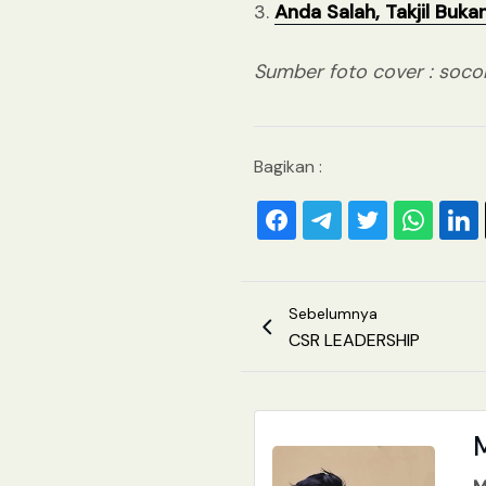
3.
Anda Salah, Takjil Buk
Sumber foto cover : socor
Bagikan :
Sebelumnya
CSR LEADERSHIP