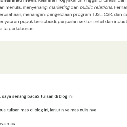
uhammad Ihwan
. Kelahiran Yogyakarta, tinggal di Gresik 
an menulis, menyenangi
marketing
dan
public relations
. Perna
erusahaan, menangani pengelolaan program TJSL, CSR, dan
c
enyauran pupuk bersubsidi, penjualan sektor retail dan industr
erta perkebunan.
aya senang baca2 tulisan di blog ini
 tulisan mas di blog ini, lanjutin ya mas nulis nya
nya mas