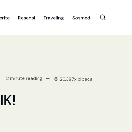
erita
Resensi
Traveling
Sosmed
2 minute reading
—
26.387x dibaca
K!