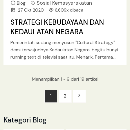
Sosial Kemasyarakatan
Blog
27 Okt 2020
6.609x dibaca
STRATEGI KEBUDAYAAN DAN
KEDAULATAN NEGARA
Pemerintah sedang menyusun "Cultural Strategy"
demi terwujudnya Kedaulatan Negara, begitu bunyi
running text di televisi saat itu. Menarik. Pertama,
saya ingin menyampaikan bahwa terdapat
perbedaan
[baca lebih lanjut.. ]
Menampilkan 1 - 9 dari 19 artikel
1
2
Kategori Blog