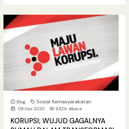
kadar intelektual kader, komitmen keumatan yang
[baca lebih lanjut.. ]
Sosial Kemasyarakatan
Blog
08 Des 2020
6.821x dibaca
KORUPSI; WUJUD GAGALNYA