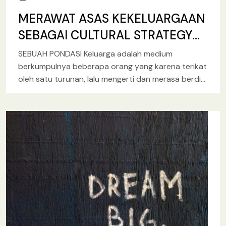
MERAWAT ASAS KEKELUARGAAN
SEBAGAI CULTURAL STRATEGY
PERTAHANAN NEGARA
SEBUAH PONDASI Keluarga adalah medium
berkumpulnya beberapa orang yang karena terikat
oleh satu turunan, lalu mengerti dan merasa berdiri
sebagai suatu gabungan dengan kesatuan
kehendak
[baca lebih lanjut.. ]