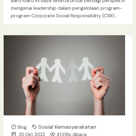
Baru-baru ini saya diminta untuk berbagi perspektif
mengenai leadership dalam pengelolaan program-
program Corporate Social Responsibility (CSR)
perusahaan atau kalau di Lingkup BUMN lazim
disebut program
[baca lebih lanjut.. ]
Sosial Kemasyarakatan
Blog
25 Okt 2022
41.918x dibaca