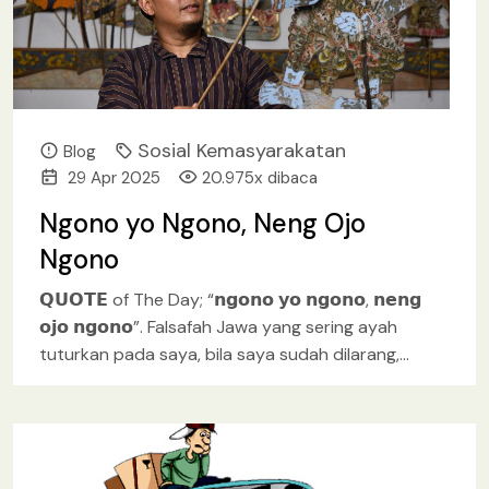
Sosial Kemasyarakatan
Blog
29 Apr 2025
20.975x dibaca
Ngono yo Ngono, Neng Ojo
Ngono
𝗤𝗨𝗢𝗧𝗘 of The Day; “𝗻𝗴𝗼𝗻𝗼 𝘆𝗼 𝗻𝗴𝗼𝗻𝗼, 𝗻𝗲𝗻𝗴
𝗼𝗷𝗼 𝗻𝗴𝗼𝗻𝗼”. Falsafah Jawa yang sering ayah
tuturkan pada saya, bila saya sudah dilarang,
diperingatkan, tetapi ndableg
[baca lebih lanjut.. ]