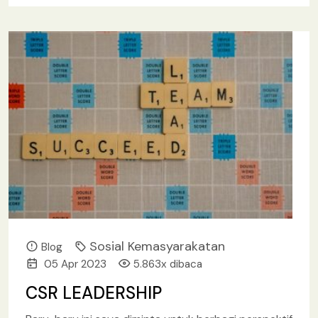
terutama Idul Fitri. Mereka yang hidup dan
[baca
lebih lanjut.. ]
Sosial Kemasyarakatan
Blog
05 Apr 2023
5.863x dibaca
CSR LEADERSHIP