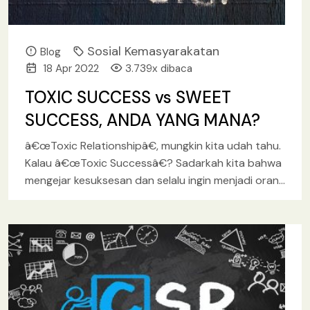
Sosial Kemasyarakatan
Blog
18 Apr 2022
3.739x dibaca
TOXIC SUCCESS vs SWEET
SUCCESS, ANDA YANG MANA?
â€œToxic Relationshipâ€, mungkin kita udah tahu.
Kalau â€œToxic Successâ€? Sadarkah kita bahwa
mengejar kesuksesan dan selalu ingin menjadi orang
sukses itu punya risiko yang berkenaan
[baca lebih
lanjut.. ]