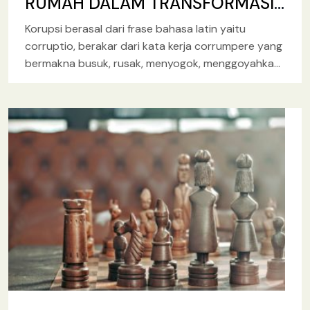
RUMAH DALAM TRANSFORMASI
NILAI
Korupsi berasal dari frase bahasa latin yaitu
corruptio, berakar dari kata kerja corrumpere yang
bermakna busuk, rusak, menyogok, menggoyahkan,
dan memutar-balik. Secara harfiah kita menganal
[baca lebih lanjut.. ]