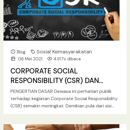
Sosial Kemasyarakatan
Blog
06 Mei 2021
4.917x dibaca
CORPORATE SOCIAL
RESPONSIBILITY (CSR) DAN
TANTANGAN
PENGERTIAN DASAR Dewasa ini perhatian publik
MENGKOMUNIKASIKANNYA
terhadap kegiatan Corporate Social Responsibility
(CSR) semakin meningkat. Demikian pula dari sisi
perusahaan yang semakin melihat pentingnya
kegiatan CSR
[baca lebih lanjut.. ]