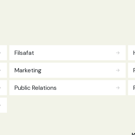
kelaparan
[baca lebih lanjut.. ]
Filsafat
Marketing
Public Relations