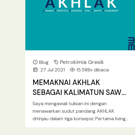
Petrokimia Gresik
Blog
27 Jul 2021
15.588x dibaca
MEMAKNAI AKHLAK
SEBAGAI KALIMATUN SAWA
BUMN
Saya mengawali tulisan ini dengan
menawarkan sudut pandang AKHLAK
ditinjau dalam tiga konsepsi; Pertama living
value. Kedua, kalimatun sawa, dan ketiga
pengalaman historis manusia
[baca lebih