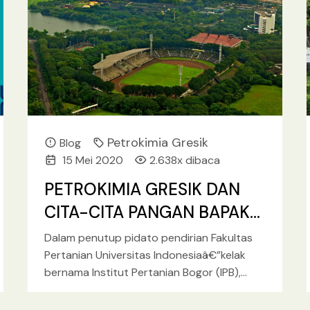
Petrokimia Gresik
Blog
15 Mei 2020
2.638x dibaca
PETROKIMIA GRESIK DAN
CITA-CITA PANGAN BAPAK
BANGSA
Dalam penutup pidato pendirian Fakultas
Pertanian Universitas Indonesiaâ€”kelak
bernama Institut Pertanian Bogor (IPB),
Pada 27 April 1952, Bung Karno
menubuatkan satu pesan penting; "bahaya