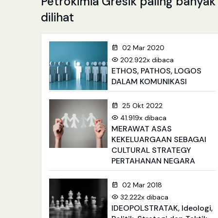
Petrokimia Gresik paling banyak
dilihat
02 Mar 2020
202.922x dibaca
ETHOS, PATHOS, LOGOS
DALAM KOMUNIKASI
25 Okt 2022
41.919x dibaca
MERAWAT ASAS
KEKELUARGAAN SEBAGAI
CULTURAL STRATEGY
PERTAHANAN NEGARA
02 Mar 2018
32.222x dibaca
IDEOPOLSTRATAK, Ideologi,