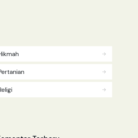
perusahaan-perusahaan yang jadi
[baca
lebih lanjut.. ]
Hikmah
Pertanian
Religi