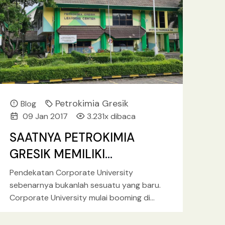
Petrokimia Gresik
Blog
09 Jan 2017
3.231x dibaca
SAATNYA PETROKIMIA
GRESIK MEMILIKI
CORPORATE UNIVERSITY
Pendekatan Corporate University
sebenarnya bukanlah sesuatu yang baru.
Corporate University mulai booming di
Amerika tahun 1990Â­an. Perusahaan
seperti GE, dan Motorola, adalah