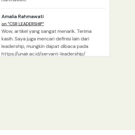
Amalia Rahmawati
on "CSR LEADERSHIP"
Wow, artikel yang sangat menarik. Terima
kasih. Saya juga mencari definisi lain dari
leadership, mungkin dapat dibaca pada
https://unair.ac.id/servant-leadership/
Ihwan
on "ETHOS, PATHOS, LOGOS DALAM KOMUNIKASI"
Siap. terima kasih mas Renaldy P. salam kenal
Ihwan
on "JANGAN REMEHKAN BUDAYA MUDIK!"
Terima kasih mas Hrk atas support dan
atensinya. salam kenal juga.