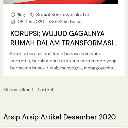
Sosial Kemasyarakatan
Blog
08 Des 2020
6.819x dibaca
KORUPSI; WUJUD GAGALNYA
RUMAH DALAM TRANSFORMASI
NILAI
Korupsi berasal dari frase bahasa latin yaitu
corruptio, berakar dari kata kerja corrumpere yang
bermakna busuk, rusak, menyogok, menggoyahkan,
dan memutar-balik. Secara harfiah kita menganal
[baca lebih lanjut.. ]
Menampilkan 1 - 1 artikel
Arsip Arsip Artikel Desember 2020