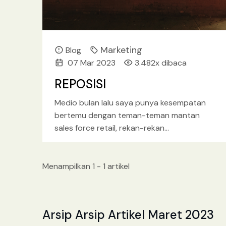
Marketing
Blog
07 Mar 2023
3.482x dibaca
REPOSISI
Medio bulan lalu saya punya kesempatan
bertemu dengan teman-teman mantan
sales force retail, rekan-rekan
seperjuangan dulu yang sama-sama
membangun dan mejalankan bisnis retail
perusahaan
[baca lebih lanjut.. ]
Menampilkan 1 - 1 artikel
Arsip Arsip Artikel Maret 2023