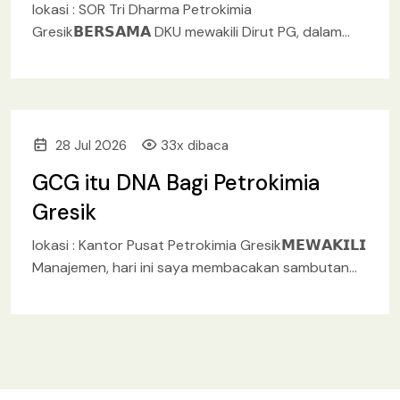
lokasi : SOR Tri Dharma Petrokimia
Gresik𝗕𝗘𝗥𝗦𝗔𝗠𝗔 DKU mewakili Dirut PG, dalam
Berbagi Berkah kepada Abang Becak, sebagai
rangkaian giat peringatan HUT ke-54 Petrokimia
Gresik
28 Jul 2026
33x dibaca
GCG itu DNA Bagi Petrokimia
Gresik
lokasi : Kantor Pusat Petrokimia Gresik𝗠𝗘𝗪𝗔𝗞𝗜𝗟𝗜
Manajemen, hari ini saya membacakan sambutan
Dirut PG pada kegiatan Exit Meeting Asesmen
Good Corporate Governance (GCG) tahun buku