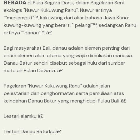
𝗕𝗘𝗥𝗔𝗗𝗔 di Pura Segara Danu, dalam Pagelaran Seni
ekologis "Nuwur Kukuwung Ranu". Nuwur artinya
"˜menjemput"™, kakuwung dari akar bahasa Jawa Kuno:
kuwung-kuwung yang berarti "˜pelangi"™, sedangkan Ranu
artinya "˜danau"™. â£
Bagi masyarakat Bali, danau adalah elemen penting dari
enam elemen alam utama yang wajib dimuliakan manusia.
Danau Batur sendiri disebut sebagai hulu dari sumber
mata air Pulau Dewata. â£
Pagelaran "Nuwur Kukuwung Ranu" adalah jalan
pelestarian dan penghormatan serta pemuliaan atas
keindahan Danau Batur yang menghidupi Pulau Bali. â£
Lestari alamku.â£
Lestari Danau Baturku.â£