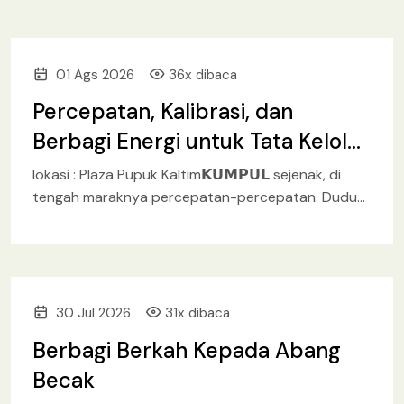
01 Ags 2026
36x dibaca
Percepatan, Kalibrasi, dan
Berbagi Energi untuk Tata Kelola
Perusahaan yang Lebih Baik
lokasi : Plaza Pupuk Kaltim𝗞𝗨𝗠𝗣𝗨𝗟 sejenak, di
tengah maraknya percepatan-percepatan. Duduk
mengkalibrasi sudut pandang bersama, berbagi
energi untuk tata kelola perusahaan yang lebih baik
lagi
30 Jul 2026
31x dibaca
Berbagi Berkah Kepada Abang
Becak