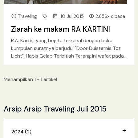
Traveling
10 Jul 2015
2.656x dibaca
Ziarah ke makam RA KARTINI
R.A. Kartini yang begitu terkenal dengan buku
kumpulan suratnya berjudul "Door Duisternis Tot
Licht", Habis Gelap Terbitlah Terang ini wafat pada
tanggal 17 September 190
[baca lebih lanjut.. ]
Menampilkan 1 - 1 artikel
Arsip Arsip Traveling Juli 2015
2024 (2)