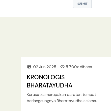
SUBMIT
02 Jun 2025
5.700x dibaca
KRONOLOGIS
BHARATAYUDHA
Kurusetra merupakan daratan tempat
berlangsungnya Bharatayudha selama
delapan belas hari, puncak dari kisah