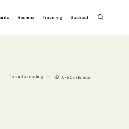
erita
Resensi
Traveling
Sosmed
1 minute reading
—
2.795x dibaca