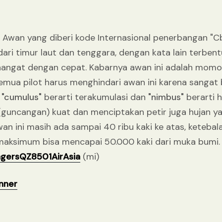
wan yang diberi kode Internasional penerbangan "Cb"
ri timur laut dan tenggara, dengan kata lain terben
 hangat dengan cepat. Kabarnya awan ini adalah mom
emua pilot harus menghindari awan ini karena sangat
,
"cumulus"
berarti terakumulasi dan
"nimbus"
berarti h
guncangan) kuat dan menciptakan petir juga hujan yan
wan ini masih ada sampai 40 ribu kaki ke atas, ketebal
 maksimum bisa mencapai 50.000 kaki dari muka bumi. 
ngersQZ8501AirAsia
(mi)
nner