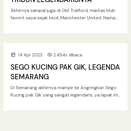
Akhirnya sampai juga di Old Trafford, markas klub
favorit saya sejak kecil, Manchester United. Nama
stadion ini aslinya adalah nama area di Greater
Manchester. Lokasinya
14 Apr 2023
2.454x dibaca
SEGO KUCING PAK GIK, LEGENDA
SEMARANG
Di Semarang akhirnya mampir ke Angringkan Sego
Kucing pak Gik yang sangat legendaris, ya lapak ini
didirikan oleh alm. pak Sugijo sekitar 60 tahun yang