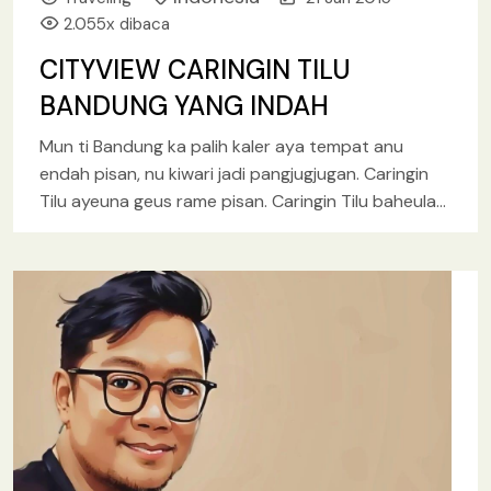
2.055x dibaca
CITYVIEW CARINGIN TILU
BANDUNG YANG INDAH
Mun ti Bandung ka palih kaler aya tempat anu
endah pisan, nu kiwari jadi pangjugjugan. Caringin
Tilu ayeuna geus rame pisan. Caringin Tilu baheula
mah
[baca lebih lanjut.. ]