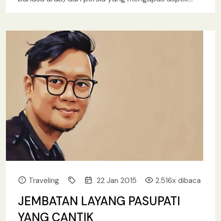
Eskatologi (kehidupan setelah
[baca lebih lanjut.. ]
Traveling
22 Jan 2015
2.516x dibaca
JEMBATAN LAYANG PASUPATI
YANG CANTIK