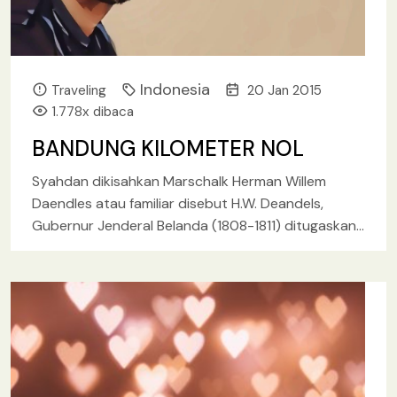
Indonesia
Traveling
20 Jan 2015
1.778x dibaca
BANDUNG KILOMETER NOL
Syahdan dikisahkan Marschalk Herman Willem
Daendles atau familiar disebut H.W. Deandels,
Gubernur Jenderal Belanda (1808-1811) ditugaskan
untuk membuat Jalan Raya Pos (grote postweg)
dari Anyer
[baca lebih lanjut.. ]