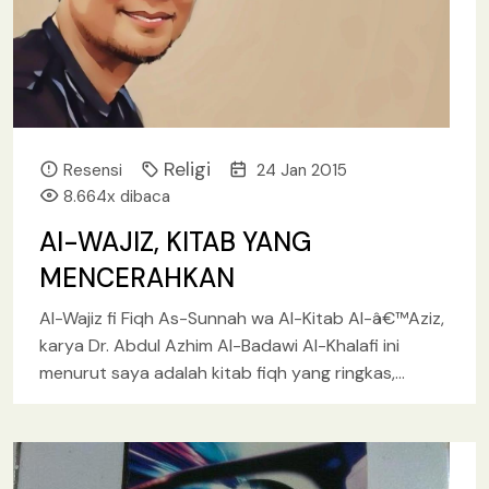
Religi
Resensi
24 Jan 2015
8.664x dibaca
Al-WAJIZ, KITAB YANG
MENCERAHKAN
Al-Wajiz fi Fiqh As-Sunnah wa Al-Kitab Al-â€™Aziz,
karya Dr. Abdul Azhim Al-Badawi Al-Khalafi ini
menurut saya adalah kitab fiqh yang ringkas,
namun penuh dengan dalil
[baca lebih lanjut.. ]