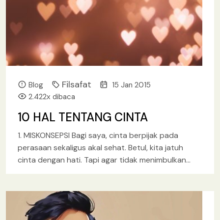
Filsafat
Blog
15 Jan 2015
2.422x dibaca
10 HAL TENTANG CINTA
1. MISKONSEPSI Bagi saya, cinta berpijak pada
perasaan sekaligus akal sehat. Betul, kita jatuh
cinta dengan hati. Tapi agar tidak menimbulkan
kekacauan di kemudian hari
[baca lebih lanjut.. ]