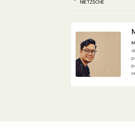
NIETZSCHE
M
d
p
p
s