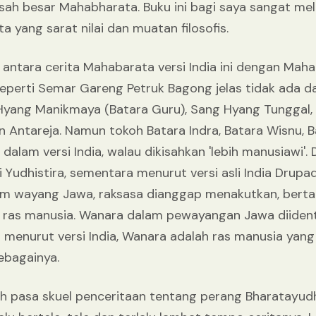
kisah besar Mahabharata. Buku ini bagi saya sangat m
 yang sarat nilai dan muatan filosofis.
ntara cerita Mahabarata versi India ini dengan Mah
perti Semar Gareng Petruk Bagong jelas tidak ada dala
yang Manikmaya (Batara Guru), Sang Hyang Tunggal,
n Antareja. Namun tokoh Batara Indra, Batara Wisnu, 
dalam versi India, walau dikisahkan 'lebih manusiawi
 Yudhistira, sementara menurut versi asli India Drupadi
am wayang Jawa, raksasa dianggap menakutkan, bertari
is ras manusia. Wanara dalam pewayangan Jawa diiden
 menurut versi India, Wanara adalah ras manusia yang
ebagainya.
ah pasa skuel penceritaan tentang perang Bharatayud