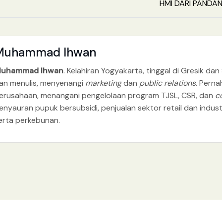
HMI DARI PAND
Muhammad Ihwan
uhammad Ihwan
. Kelahiran Yogyakarta, tinggal di Gresik 
an menulis, menyenangi
marketing
dan
public relations
. Perna
erusahaan, menangani pengelolaan program TJSL, CSR, dan
c
enyauran pupuk bersubsidi, penjualan sektor retail dan industr
erta perkebunan.