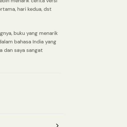
ebih menarik cerita versi
rtama, hari kedua, dst
angnya, buku yang menarik
 dalam bahasa India yang
asa dan saya sangat