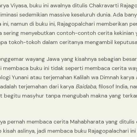
a Viyasa, buku ini awalnya ditulis Chakravarti Rajag
iminasi sedemikian massive keseluruh dunia. Ada ban
ni, namun di buku ini, Rajagopalchari memberikan p
ia sering menyebutkan contoh-contoh cerita kekinian
pa tokoh-tokoh dalam ceritanya mengambil keputusan 
 penggemar wayang Jawa yang kisahnya sebagian besar
i membaca buku ini tidak seperti membaca cerita wa
logi Yunani atau terjemahan Kalilah wa Dimnah karya
adalah terjemahan dari karya
Baidaba
, filosof India,
ut begitu masyhur tanpa mengubah makna yang terka
aya pernah membaca cerita Mahabharata yang ditulis 
p kisah aslinya, jadi membaca buku Rajagopalachari i