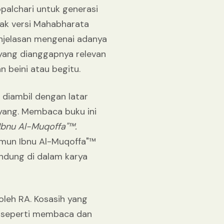
opalchari untuk generasi
yak versi Mahabharata
enjelasan mengenai adanya
 yang dianggapnya relevan
beini atau begitu.
 diambil dengan latar
yang. Membaca buku ini
Ibnu Al-Muqoffa"™
.
 namun Ibnu Al-Muqoffa"™
ndung di dalam karya
oleh RA. Kosasih yang
ni seperti membaca dan